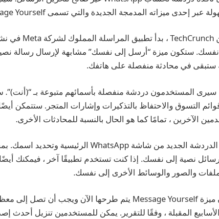
عبر إحدى ميزاته المدمجة الجديدة والتي تسمى Message Yourself.
وفقًا لتقرير صادر عن chCrunch
نفسك. ستكون ميزة “أرسل إلى نفسك” مشابهة لإرسال رسالة نصي
لة ستبقى في محادثة منفصلة على هاتفك.
 سيرى المستخدمون دردشة منفصلة بأسمائهم متبوعة بـ “(أنت)”. س
ائم التسوق والاحتفاظ بالتذكيرات وإشارات المتجر. ستتمكن أيضًا
ين الآخرين ، تمامًا كما هو الحال بالنسبة للمحادثات الأخرى.
يمكنك النقر فوق زر الدردشة الجديد من شاشة WhatsApp الرئيسي
ئل نصية إلى نفسك. إذا كنت تستخدم تطبيقًا آخر ، فيمكنك أيضًا
ملفات والصور والوسائط الأخرى إلى نفسك.
يقول WhatsApp أن ميزة Message Yourself يتم طرحها الآن ويجب أن 
A و iOS في الأسابيع المقبلة ، وفقًا للتقرير. يمكن للمستخدمين تنزيل أحدث