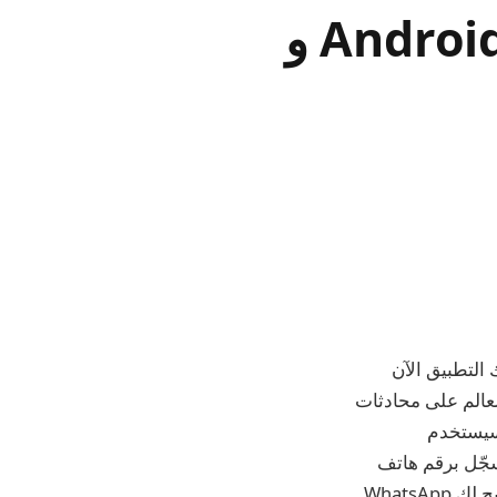
ميزة “أرسل إلى نفسك” في WhatsApp على Android و
سيتيح لك التطبيق الآن
عالم على محادثات
، سيستخدم
ل رسائل لأنفسهم ، أو استخدام حساب WhatsApp ثانٍ مسجّل برقم هاتف
آخر ، أو الاعتماد على نافذة دردشة لحساب WhatsApp غير صالح لتخزين الرسائل. سيتيح لك WhatsApp