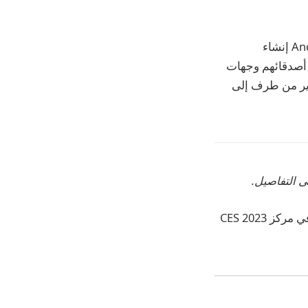
في الآونة الأخيرة ، قدم تطبيق المراسلة أيضًا ميزة جديدة تتيح لمستخدمي iOS و Android إنشاء
 أصدقائهم وجهات
فير من طرف إلى
ى التفاصيل.
احصل على آخر المستجدات من معرض الإلكترونيات الاستهلاكية على Gadgets 360 ، في مركز CES 2023