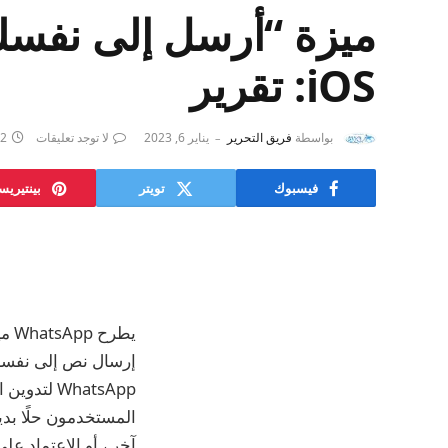
iOS: تقرير
بواسطة
فريق التحرير
يناير 6, 2023
لا توجد تعليقات
2 دقائق
فيسبوك
تويتر
بينتيري
إرسال نص إلى نفسك 
WhatsApp 