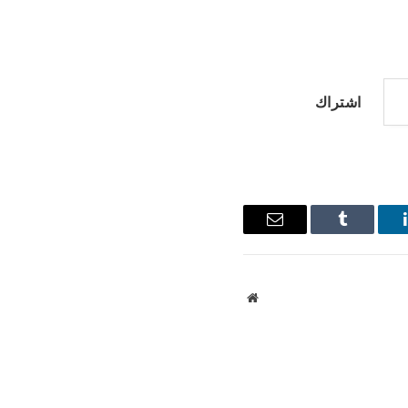
اشتراك
ينكدإن
Tumblr
البريد
الإلكتروني
موقع
الويب