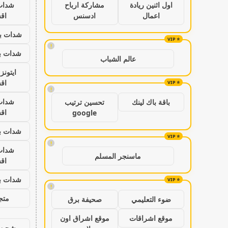
شدات
اول اثنين ريادة
مشاركة ارباح
اق
اعمال
ادسنس
شدات بب
!
شدات بب
عالم الشباب
ايتون
اق
!
شدات
باقة باك لينك
تحسين ترتيب
اق
google
شدات بب
!
شدات
ماسنجر المسلم
اق
شدات بب
!
متجر
ضوء التعليمي
صحيفة برق
موقع اشراقات
موقع اشراق اون
شحن ي