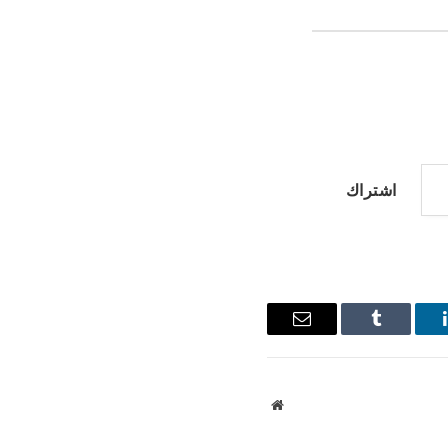
اشتراك
ينكدإن
Tumblr
البريد
الإلكتروني
موقع
الويب