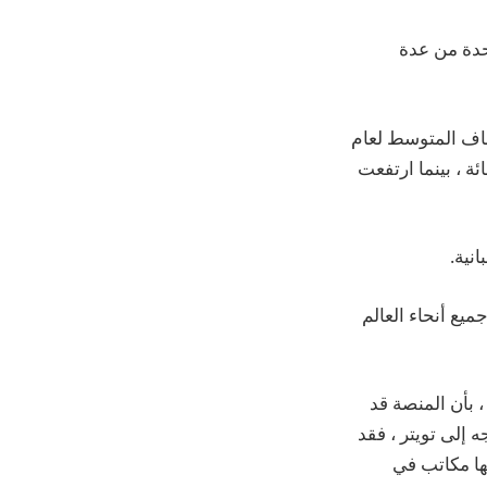
حدة من عدة
ثر من 26000 مرة ، أي ثلاثة أضعاف المتوسط ​​لعام
ذي يستهدف الأشخاص المتحولين جنسياً بنسبة 53 في المائة ، بينما ارتفعت
نية.
 تغريد من جميع أنحاء العالم
 بأن المنصة قد
إلى تويتر ، فقد
لها مكاتب في