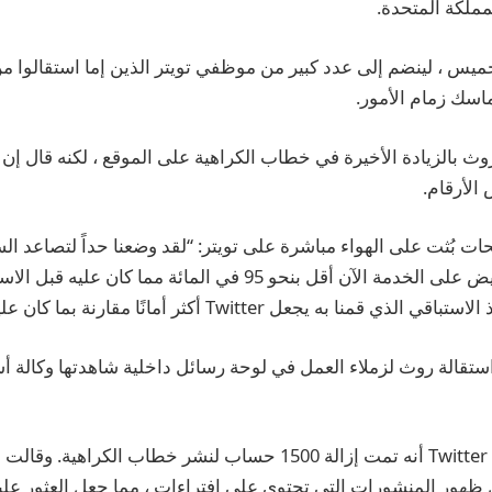
مملكة المتحدة.
يس ، لينضم إلى عدد كبير من موظفي تويتر الذين إما استقالوا من 
اسك زمام الأمور.
روث بالزيادة الأخيرة في خطاب الكراهية على الموقع ، لكنه قال إ
 الأرقام.
 بُثت على الهواء مباشرة على تويتر: “لقد وضعنا حداً لتصاعد ال
مستوى النشاط البغيض على الخدمة الآن أقل بنحو 95 في المائة مما ك
نا به يجعل Twitter أكثر أمانًا مقارنة بما كان عليه من قبل.”
ستقالة روث لزملاء العمل في لوحة رسائل داخلية شاهدتها وكالة 
في 31 أكتوبر ، أعلن Twitter أنه تمت إزالة 1500 حساب لنشر خطاب الكرا
هور المنشورات التي تحتوي على افتراءات ، مما جعل العثور عليه