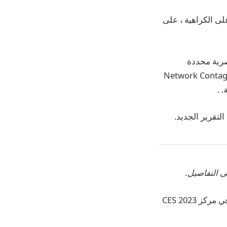
خطابًا يحض على الكراهية ، على
نصرية محددة
، وفقًا لتحليل أجراه معهد Network Contagion Research
لتقرير الجديد.
ى التفاصيل.
احصل على آخر المستجدات من معرض الإلكترونيات الاستهلاكية على Gadgets 360 ، في مركز CES 2023