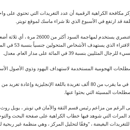
ز مكافحة الكراهية الرقمية أن عدد التغريدات التي تحتوي على وا
فة قد ارتفع في الأسبوع الذي تلا شراء ماسك لموقع تويتر.
تم العثور على لقب عنصري يستخدم لمهاجمة السود أك
2022. زاد استخدام الافتراء ال
ليين بنسبة 39 في المائة على مدار العام. معدل.
طلحات الهجومية المستخدمة لاستهداف اليهود وذوي الأصول الأسبا
أخيرًا ، نظر الباحثون في ما يقرب من 80 ألف تغريدة باللغة الإنجليزية وإعادة
طلحات المسيئة التي بحثوا عنها.
على الرغم من مزاعم رئيس قسم الثقة والأمان في تويتر ، يويل روث ،
المرات التي شوهد فيها خطاب الكراهية على صفحة البحث والتوجه 
لتغريدات البغيضة ، “وفقًا لتحليل المركز ، وهي منظمة غير ربحية 