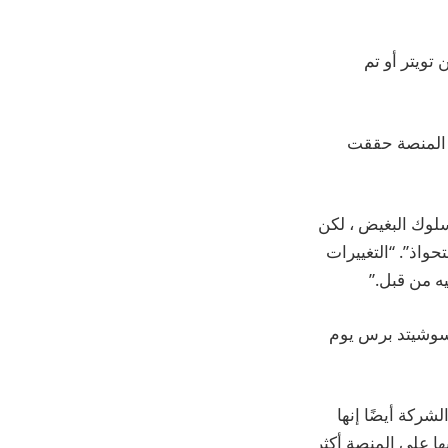
تويتر أو تم
ن المنصة حققت
سلوك البغيض ، لكن
ان عليه قبل الاستحواذ”. “التغييرات
أسوشيتد برس يوم
هية. وقالت الشركة أيضًا إنها
ا على المنصة أكثر