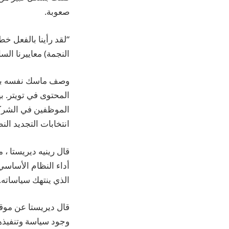
صعوبة.
“لقد رأينا بالفعل خط
النجمة) معاييرنا ال
وصف ماسك نفسه بأنه
المحتوى في تويتر. بي
الموظفين في الشركة
انتخابات التجديد النص
قال رينيه ديريستا ،
أداء النظام الأساسي 
الذي ينتهك سياساته.
قال ديريستا عن موقع 
وجود سياسة وتنفيذها