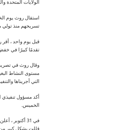
الولايات المتحدة وال
استقال روث يوم الخم
تسريحهم منذ تولي م
قبل يوم واحد ، أقر 
تقدمًا كبيرًا في خفض
وقال روث في تصريحات
التي أجريناها والتنفيذ الاستباقي الذي قم
أكد مسؤول تنفيذي ا
الخميس.
قللت بشكل كبير من ظ