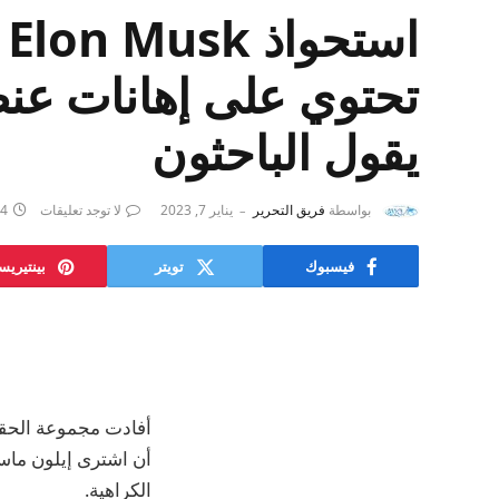
تحتوي على إهانات عنص
يقول الباحثون
بواسطة
فريق التحرير
يناير 7, 2023
لا توجد تعليقات
4 دقائق
فيسبوك
تويتر
بينتيري
أفادت مجموعة الحقوق
أن اشترى إيلون ماس
الكراهية.